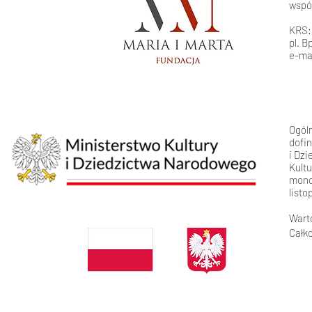
wspó
KRS:
pl. B
e-ma
Ogól
dofi
i Dz
Kult
monop
listo
Wart
Całko