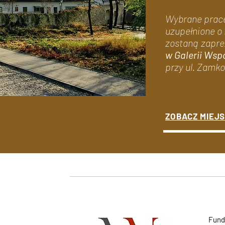
Wybrane prace
uzupełnione o
zostaną zapr
w Galerii Wsp
przy ul. Zamko
ZOBACZ MIEJS
Fund